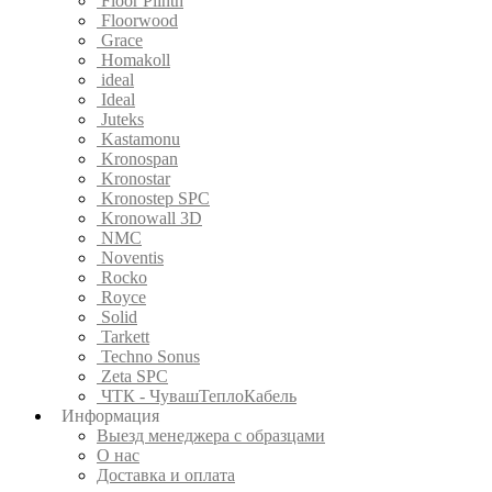
Floor Plinth
Floorwood
Grace
Homakoll
ideal
Ideal
Juteks
Kastamonu
Kronospan
Kronostar
Kronostep SPC
Kronowall 3D
NMC
Noventis
Rocko
Royce
Solid
Tarkett
Techno Sonus
Zeta SPC
ЧТК - ЧувашТеплоКабель
Информация
Выезд менеджера с образцами
О нас
Доставка и оплата