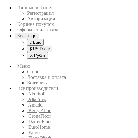
Личный кабинет
Регистрация
Авторизация
Корзина покупок
Оформление заказа
Валюта
р.
€ Euro
$ US Dollar
р. Рубль
Меню
О нас
Доставка и оплата
Контакты
Все производители
Aberhof
Alta Step
Amadei
Berry Alloc
CronaFloor
Damy Floor
EuroHome
Fargo