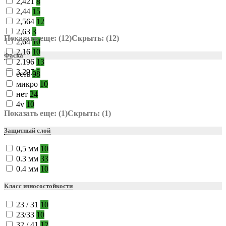
2,421
8
2,44
15
2,564
12
2,63
3
Показать еще: (12)
Скрыть: (12)
2,64
10
2.16
10
Фаска
2.196
13
3,297
8
есть
98
микро
10
нет
24
4v
10
Показать еще: (1)
Скрыть: (1)
Защитный слой
0,5 мм
10
0.3 мм
33
0.4 мм
10
Класс износостойкости
23 / 31
10
23/33
10
32 / 41
12