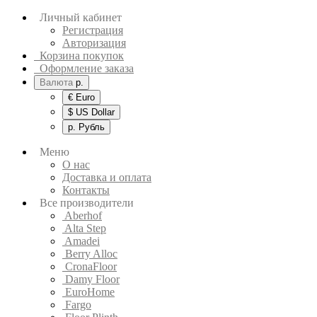
Личный кабинет
Регистрация
Авторизация
Корзина покупок
Оформление заказа
Валюта
р.
€ Euro
$ US Dollar
р. Рубль
Меню
О нас
Доставка и оплата
Контакты
Все производители
Aberhof
Alta Step
Amadei
Berry Alloc
CronaFloor
Damy Floor
EuroHome
Fargo