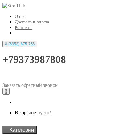
О нас
Доставка и оплата
Контакты
8 (8352) 675-755
+79373987808
Заказать
обратный
звонок
0
В корзине пусто!
Категории