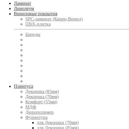
Ламинат
Линолеум
Виниловые покрытия
SPC-ламинат (Кварц-Винил)
ПВХ-плитка
Бренды
Плинтуса
Деконика (85мм)
Деконика (70мм)
Комфорт (55мм)
МДФ
Дюрополимер
Фурнитура
для Деконики (70мм)
для Деконики (85мм)