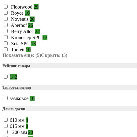
Floorwood
29
Royce
10
Noventis
20
Aberhof
26
Berry Alloc
22
Kronostep SPC
12
Zeta SPC
13
Tarkett
10
Показать еще: (5)
Скрыть: (5)
Рейтинг товара
142
Тип соединения
замковое
10
Длина доски
610 мм
4
615 мм
8
1200 мм
20