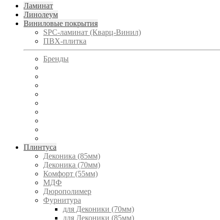
Ламинат
Линолеум
Виниловые покрытия
SPC-ламинат (Кварц-Винил)
ПВХ-плитка
Бренды
Плинтуса
Деконика (85мм)
Деконика (70мм)
Комфорт (55мм)
МДФ
Дюрополимер
Фурнитура
для Деконики (70мм)
для Деконики (85мм)