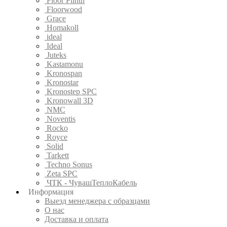
Floor Plinth
Floorwood
Grace
Homakoll
ideal
Ideal
Juteks
Kastamonu
Kronospan
Kronostar
Kronostep SPC
Kronowall 3D
NMC
Noventis
Rocko
Royce
Solid
Tarkett
Techno Sonus
Zeta SPC
ЧТК - ЧувашТеплоКабель
Информация
Выезд менеджера с образцами
О нас
Доставка и оплата