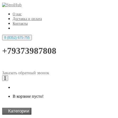
О нас
Доставка и оплата
Контакты
8 (8352) 675-755
+79373987808
Заказать
обратный
звонок
0
В корзине пусто!
Категории