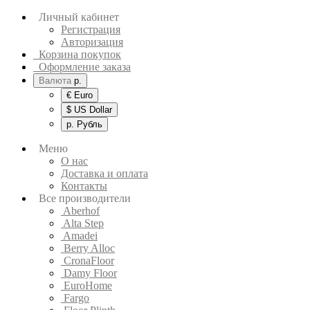
Личный кабинет
Регистрация
Авторизация
Корзина покупок
Оформление заказа
Валюта
р.
€ Euro
$ US Dollar
р. Рубль
Меню
О нас
Доставка и оплата
Контакты
Все производители
Aberhof
Alta Step
Amadei
Berry Alloc
CronaFloor
Damy Floor
EuroHome
Fargo