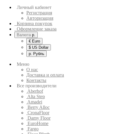
Личный кабинет
Регистрация
Авторизация
Корзина покупок
Оформление заказа
Валюта
р.
€ Euro
$ US Dollar
р. Рубль
Меню
О нас
Доставка и оплата
Контакты
Все производители
Aberhof
Alta Step
Amadei
Berry Alloc
CronaFloor
Damy Floor
EuroHome
Fargo