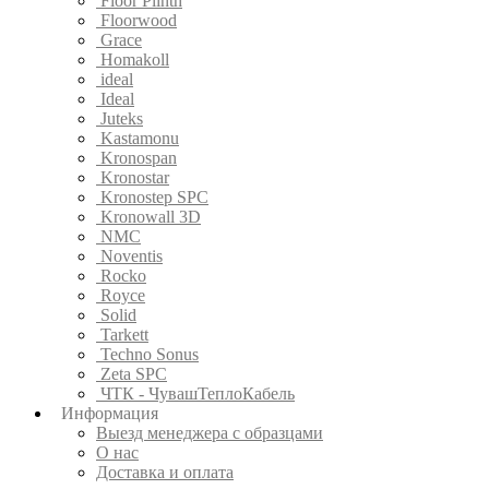
Floor Plinth
Floorwood
Grace
Homakoll
ideal
Ideal
Juteks
Kastamonu
Kronospan
Kronostar
Kronostep SPC
Kronowall 3D
NMC
Noventis
Rocko
Royce
Solid
Tarkett
Techno Sonus
Zeta SPC
ЧТК - ЧувашТеплоКабель
Информация
Выезд менеджера с образцами
О нас
Доставка и оплата