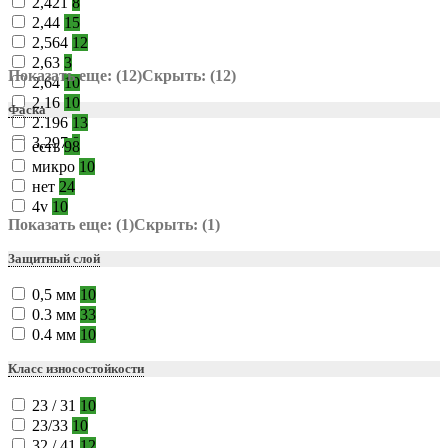
2,421
8
2,44
15
2,564
12
2,63
3
Показать еще: (12)
Скрыть: (12)
2,64
10
2.16
10
Фаска
2.196
13
3,297
8
есть
98
микро
10
нет
24
4v
10
Показать еще: (1)
Скрыть: (1)
Защитный слой
0,5 мм
10
0.3 мм
33
0.4 мм
10
Класс износостойкости
23 / 31
10
23/33
10
32 / 41
12