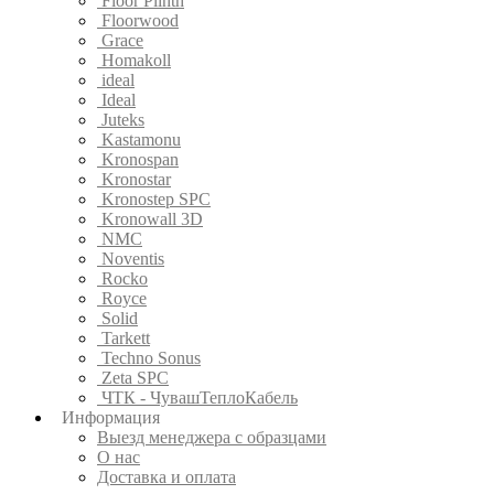
Floor Plinth
Floorwood
Grace
Homakoll
ideal
Ideal
Juteks
Kastamonu
Kronospan
Kronostar
Kronostep SPC
Kronowall 3D
NMC
Noventis
Rocko
Royce
Solid
Tarkett
Techno Sonus
Zeta SPC
ЧТК - ЧувашТеплоКабель
Информация
Выезд менеджера с образцами
О нас
Доставка и оплата