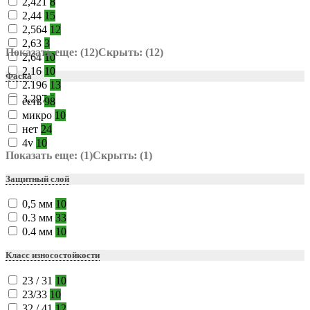
2,421
8
2,44
15
2,564
12
2,63
3
Показать еще: (12)
Скрыть: (12)
2,64
10
2.16
10
Фаска
2.196
13
3,297
8
есть
98
микро
10
нет
24
4v
10
Показать еще: (1)
Скрыть: (1)
Защитный слой
0,5 мм
10
0.3 мм
33
0.4 мм
10
Класс износостойкости
23 / 31
10
23/33
10
32 / 41
12