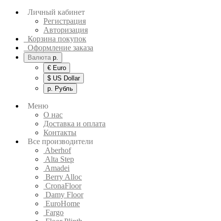
Личный кабинет
Регистрация
Авторизация
Корзина покупок
Оформление заказа
Валюта
р.
€ Euro
$ US Dollar
р. Рубль
Меню
О нас
Доставка и оплата
Контакты
Все производители
Aberhof
Alta Step
Amadei
Berry Alloc
CronaFloor
Damy Floor
EuroHome
Fargo