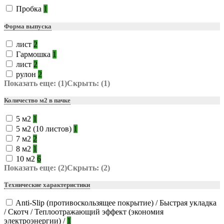
Пробка
1
Форма выпуска
лист
2
Гармошка
1
лист
2
рулон
2
Показать еще: (1)
Скрыть: (1)
Количество м2 в пачке
5 м2
1
5 м2 (10 листов)
1
7 м2
2
8 м2
1
10 м2
6
Показать еще: (2)
Скрыть: (2)
Технические характеристики
Anti-Slip (противоскользящее покрытие) / Быстрая укладка
/ Скотч / Теплоотражающий эффект (экономия
электроэнергии) /
1