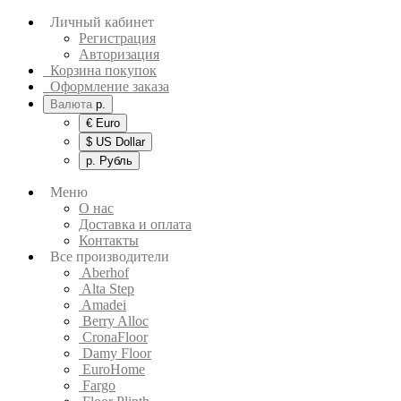
Личный кабинет
Регистрация
Авторизация
Корзина покупок
Оформление заказа
Валюта
р.
€ Euro
$ US Dollar
р. Рубль
Меню
О нас
Доставка и оплата
Контакты
Все производители
Aberhof
Alta Step
Amadei
Berry Alloc
CronaFloor
Damy Floor
EuroHome
Fargo