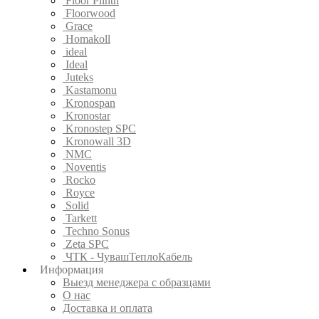
Floor Plinth
Floorwood
Grace
Homakoll
ideal
Ideal
Juteks
Kastamonu
Kronospan
Kronostar
Kronostep SPC
Kronowall 3D
NMC
Noventis
Rocko
Royce
Solid
Tarkett
Techno Sonus
Zeta SPC
ЧТК - ЧувашТеплоКабель
Информация
Выезд менеджера с образцами
О нас
Доставка и оплата