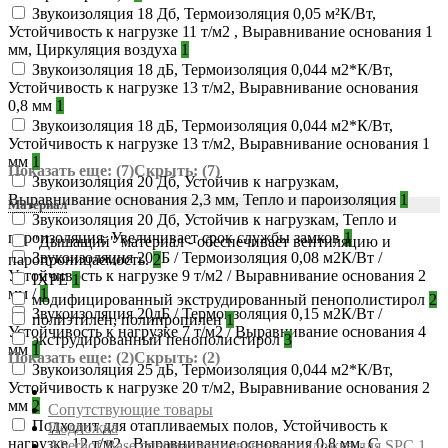
Звукоизоляция 18 Дб, Термоизоляция 0,05 м²К/Вт,
Устойчивость к нагрузке 11 т/м2 , Выравнивание основания 1
мм, Циркуляция воздуха
1
Звукоизоляция 18 дБ, Термоизоляция 0,044 м2*К/Вт,
Устойчивость к нагрузке 13 т/м2, Выравнивание основания
0,8 мм
1
Звукоизоляция 18 дБ, Термоизоляция 0,044 м2*К/Вт,
Устойчивость к нагрузке 13 т/м2, Выравнивание основания 1
мм
1
Показать еще: (7)
Скрыть: (7)
Звукоизоляция 20 Дб, Устойчив к нагрузкам,
Выравнивание основания 2,3 мм, Тепло и пароизоляция
1
Материал
Звукоизоляция 20 Дб, Устойчив к нагрузкам, Тепло и
пароизоляция, Увеличивает срок службы замков
1
"Дышащий" материал - обеспечивает вентиляцию и
Звукоизоляция 20дБ / Термоизоляция 0,08 м2К/Вт /
паропроницаемость.
2
Устойчивость к нагрузке 9 т/м2 / Выравнивание основания 2
IXPE
1
мм /
1
модифицированный экструдированный пенополистирол
2
Звукоизоляция 20дБ / Термоизоляция 0,15 м2К/Вт /
полиэтилен, полипропилен
1
Устойчивость к нагрузке 7 т/м2 / Выравнивание основания 4
экструдированный пенополистирол
3
мм
1
Показать еще: (2)
Скрыть: (2)
Звукоизоляция 25 дБ, Термоизоляция 0,044 м2*К/Вт,
Устойчивость к нагрузке 20 т/м2, Выравнивание основания 2
мм
2
Сопутствующие товары
Подходит для отапливаемых полов, Устойчивость к
Подложка
нагрузке 12 т/м2 , Выравнивание основания 0,8 мм, С
Aberhof Base специализированная подложка для SPC 1