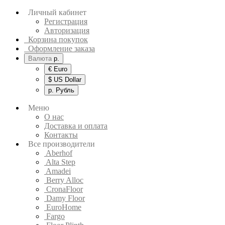
Личный кабинет
Регистрация
Авторизация
Корзина покупок
Оформление заказа
Валюта
р.
€ Euro
$ US Dollar
р. Рубль
Меню
О нас
Доставка и оплата
Контакты
Все производители
Aberhof
Alta Step
Amadei
Berry Alloc
CronaFloor
Damy Floor
EuroHome
Fargo