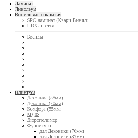
Ламинат
Линолеум
Виниловые покрытия
SPC-ламинат (Кварц-Винил)
ПВХ-плитка
Бренды
Плинтуса
Деконика (85мм)
Деконика (70мм)
Комфорт (55мм)
МДФ
Дюрополимер
Фурнитура
для Деконики (70мм)
для Деконики (85мм)