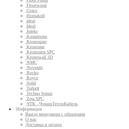
Floor Plinth
Floorwood
Grace
Homakoll
ideal
Ideal
Juteks
Kastamonu
Kronospan
Kronostar
Kronostep SPC
Kronowall 3D
NMC
Noventis
Rocko
Royce
Solid
Tarkett
Techno Sonus
Zeta SPC
ЧТК - ЧувашТеплоКабель
Информация
Выезд менеджера с образцами
О нас
Доставка и оплата