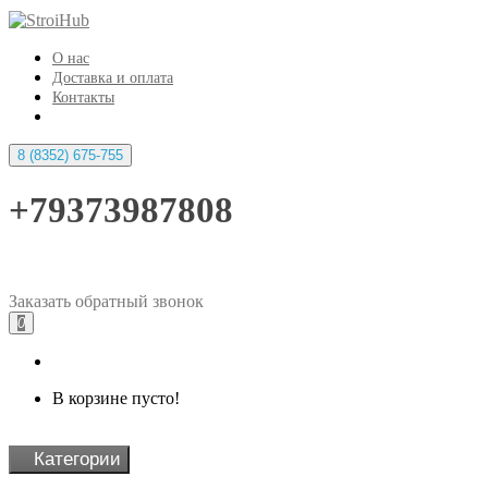
О нас
Доставка и оплата
Контакты
8 (8352) 675-755
+79373987808
Заказать
обратный
звонок
0
В корзине пусто!
Категории