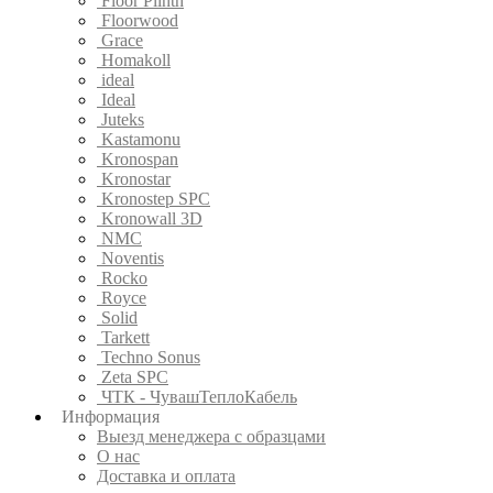
Floor Plinth
Floorwood
Grace
Homakoll
ideal
Ideal
Juteks
Kastamonu
Kronospan
Kronostar
Kronostep SPC
Kronowall 3D
NMC
Noventis
Rocko
Royce
Solid
Tarkett
Techno Sonus
Zeta SPC
ЧТК - ЧувашТеплоКабель
Информация
Выезд менеджера с образцами
О нас
Доставка и оплата