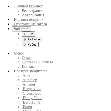
Личный кабинет
Регистрация
Авторизация
Корзина покупок
Оформление заказа
Валюта
р.
€ Euro
$ US Dollar
р. Рубль
Меню
О нас
Доставка и оплата
Контакты
Все производители
Aberhof
Alta Step
Amadei
Berry Alloc
CronaFloor
Damy Floor
EuroHome
Fargo