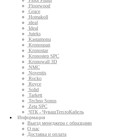
Floor Plinth
Floorwood
Grace
Homakoll
ideal
Ideal
Juteks
Kastamonu
Kronospan
Kronostar
Kronostep SPC
Kronowall 3D
NMC
Noventis
Rocko
Royce
Solid
Tarkett
Techno Sonus
Zeta SPC
ЧТК - ЧувашТеплоКабель
Информация
Выезд менеджера с образцами
О нас
Доставка и оплата