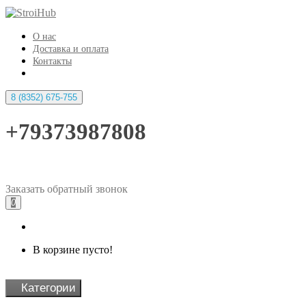
О нас
Доставка и оплата
Контакты
8 (8352) 675-755
+79373987808
Заказать
обратный
звонок
0
В корзине пусто!
Категории