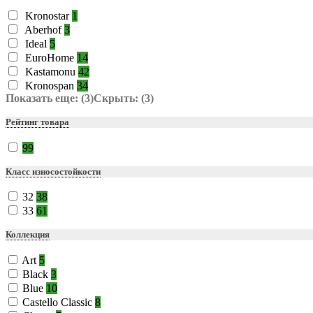
Kronostar
1
Aberhof
3
Ideal
5
EuroHome
14
Kastamonu
42
Kronospan
34
Показать еще: (3)
Скрыть: (3)
Рейтинг товара
99
Класс износостойкости
32
38
33
61
Коллекция
Art
5
Black
3
Blue
10
Castello Classic
8