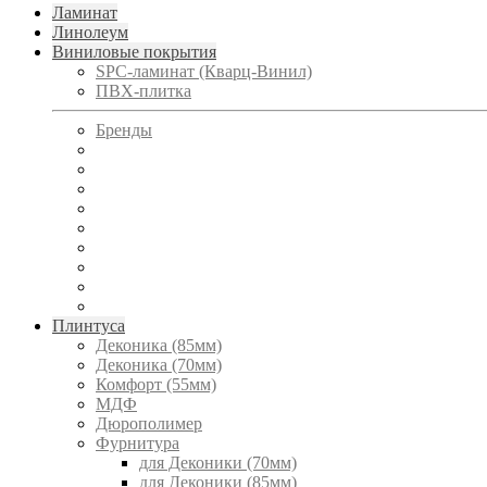
Ламинат
Линолеум
Виниловые покрытия
SPC-ламинат (Кварц-Винил)
ПВХ-плитка
Бренды
Плинтуса
Деконика (85мм)
Деконика (70мм)
Комфорт (55мм)
МДФ
Дюрополимер
Фурнитура
для Деконики (70мм)
для Деконики (85мм)