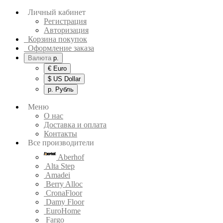
Личный кабинет
Регистрация
Авторизация
Корзина покупок
Оформление заказа
Валюта
р.
€ Euro
$ US Dollar
р. Рубль
Меню
О нас
Доставка и оплата
Контакты
Все производители
Aberhof
Alta Step
Amadei
Berry Alloc
CronaFloor
Damy Floor
EuroHome
Fargo