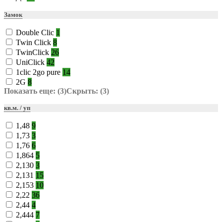
Замок
Double Clic
1
Twin Click
8
TwinClick
26
UniClick
42
1clic 2go pure
14
2G
8
Показать еще: (3)
Скрыть: (3)
кв.м. / уп
1,48
9
1,73
3
1,76
6
1,864
5
2,130
3
2,131
15
2,153
10
2,22
36
2,44
4
2,444
7