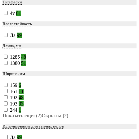
Тип фаски
4v
81
Влагостойкость
Да
99
Длина, мм
1285
48
1380
51
Ширина, мм
159
6
161
11
192
48
193
33
244
1
Показать еще: (2)
Скрыть: (2)
Использование для теплых полов
Да
99