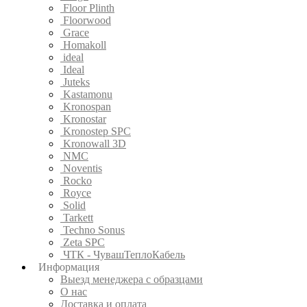
Floor Plinth
Floorwood
Grace
Homakoll
ideal
Ideal
Juteks
Kastamonu
Kronospan
Kronostar
Kronostep SPC
Kronowall 3D
NMC
Noventis
Rocko
Royce
Solid
Tarkett
Techno Sonus
Zeta SPC
ЧТК - ЧувашТеплоКабель
Информация
Выезд менеджера с образцами
О нас
Доставка и оплата