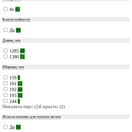
4v
81
Влагостойкость
Да
99
Длина, мм
1285
48
1380
51
Ширина, мм
159
6
161
11
192
48
193
33
244
1
Показать еще: (2)
Скрыть: (2)
Использование для теплых полов
Да
99