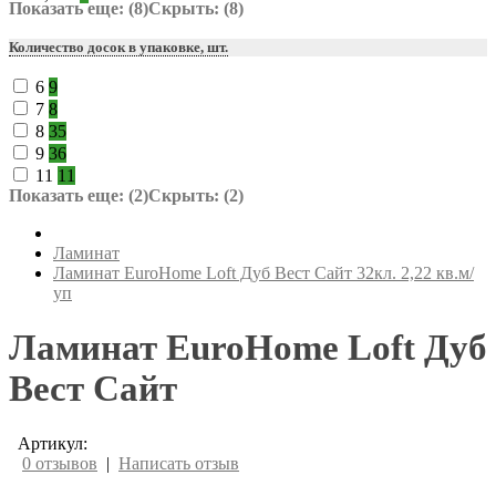
Показать еще: (8)
Скрыть: (8)
Количество досок в упаковке, шт.
6
9
7
8
8
35
9
36
11
11
Показать еще: (2)
Скрыть: (2)
Ламинат
Ламинат EuroHome Loft Дуб Вест Сайт 32кл. 2,22 кв.м/
уп
Ламинат EuroHome Loft Дуб
Вест Сайт
Артикул:
0 отзывов
|
Написать отзыв