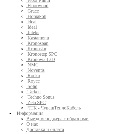
Floor Plinth
Floorwood
Grace
Homakoll
ideal
Ideal
Juteks
Kastamonu
Kronospan
Kronostar
Kronostep SPC
Kronowall 3D
NMC
Noventis
Rocko
Royce
Solid
Tarkett
Techno Sonus
Zeta SPC
ЧТК - ЧувашТеплоКабель
Информация
Выезд менеджера с образцами
О нас
Доставка и оплата