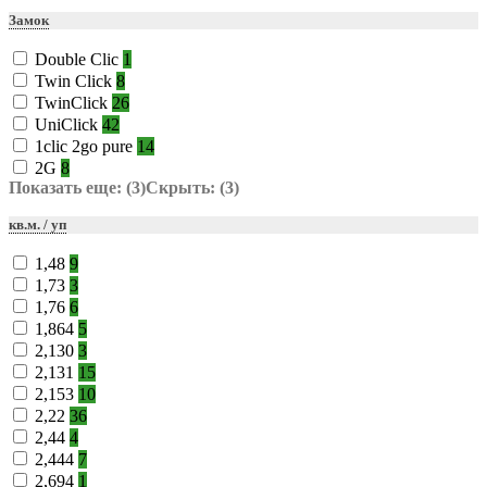
Замок
Double Clic
1
Twin Click
8
TwinClick
26
UniClick
42
1clic 2go pure
14
2G
8
Показать еще: (3)
Скрыть: (3)
кв.м. / уп
1,48
9
1,73
3
1,76
6
1,864
5
2,130
3
2,131
15
2,153
10
2,22
36
2,44
4
2,444
7
2,694
1