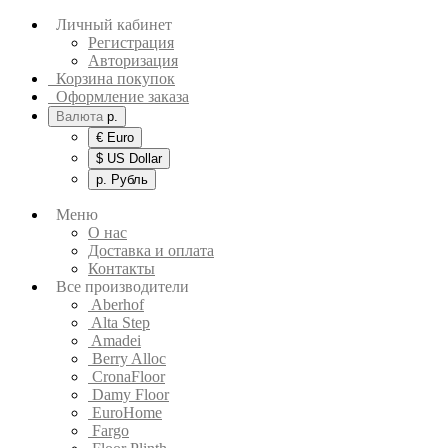
Личный кабинет
Регистрация
Авторизация
Корзина покупок
Оформление заказа
Валюта
р.
€ Euro
$ US Dollar
р. Рубль
Меню
О нас
Доставка и оплата
Контакты
Все производители
Aberhof
Alta Step
Amadei
Berry Alloc
CronaFloor
Damy Floor
EuroHome
Fargo