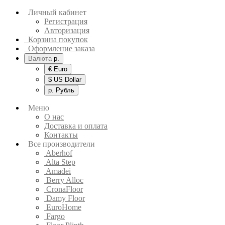
Личный кабинет
Регистрация
Авторизация
Корзина покупок
Оформление заказа
Валюта
р.
€ Euro
$ US Dollar
р. Рубль
Меню
О нас
Доставка и оплата
Контакты
Все производители
Aberhof
Alta Step
Amadei
Berry Alloc
CronaFloor
Damy Floor
EuroHome
Fargo