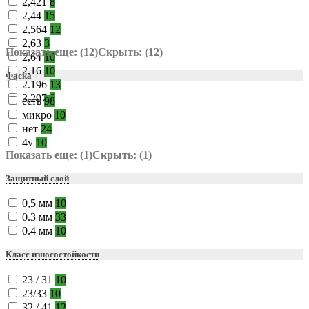
2,421
8
2,44
15
2,564
12
2,63
3
Показать еще: (12)
Скрыть: (12)
2,64
10
2.16
10
Фаска
2.196
13
3,297
8
есть
98
микро
10
нет
24
4v
10
Показать еще: (1)
Скрыть: (1)
Защитный слой
0,5 мм
10
0.3 мм
33
0.4 мм
10
Класс износостойкости
23 / 31
10
23/33
10
32 / 41
12