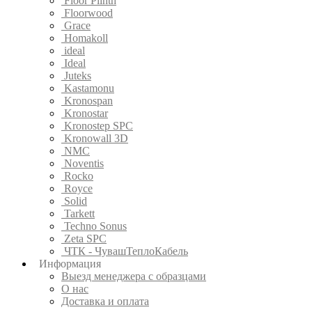
Floor Plinth
Floorwood
Grace
Homakoll
ideal
Ideal
Juteks
Kastamonu
Kronospan
Kronostar
Kronostep SPC
Kronowall 3D
NMC
Noventis
Rocko
Royce
Solid
Tarkett
Techno Sonus
Zeta SPC
ЧТК - ЧувашТеплоКабель
Информация
Выезд менеджера с образцами
О нас
Доставка и оплата