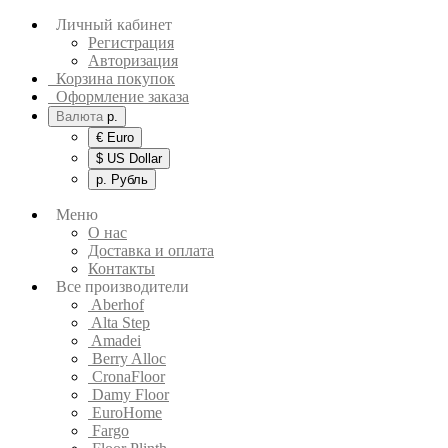
Личный кабинет
Регистрация
Авторизация
Корзина покупок
Оформление заказа
Валюта
р.
€ Euro
$ US Dollar
р. Рубль
Меню
О нас
Доставка и оплата
Контакты
Все производители
Aberhof
Alta Step
Amadei
Berry Alloc
CronaFloor
Damy Floor
EuroHome
Fargo