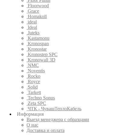
Floor Plinth
Floorwood
Grace
Homakoll
ideal
Ideal
Juteks
Kastamonu
Kronospan
Kronostar
Kronostep SPC
Kronowall 3D
NMC
Noventis
Rocko
Royce
Solid
Tarkett
Techno Sonus
Zeta SPC
ЧТК - ЧувашТеплоКабель
Информация
Выезд менеджера с образцами
О нас
Доставка и оплата